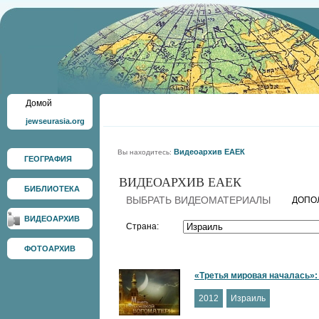
Домой
jewseurasia.org
Видеоархив ЕАЕК
Вы находитесь:
ГЕОГРАФИЯ
ВИДЕОАРХИВ ЕАЕК
БИБЛИОТЕКА
ВЫБРАТЬ ВИДЕОМАТЕРИАЛЫ
ДОПО
ВИДЕОАРХИВ
Страна:
ФОТОАРХИВ
«Третья мировая началась»: 
2012
Израиль