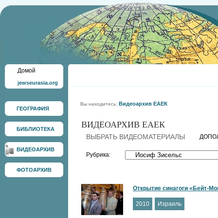
Домой
jewseurasia.org
Видеоархив ЕАЕК
Вы находитесь:
ГЕОГРАФИЯ
ВИДЕОАРХИВ ЕАЕК
БИБЛИОТЕКА
ВЫБРАТЬ ВИДЕОМАТЕРИАЛЫ
ДОПО
ВИДЕОАРХИВ
Рубрика:
ФОТОАРХИВ
Открытие синагоги «Бейт-Мо
2010
Израиль