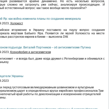
уация развивается крайне динамично. Но есть несколько вопросов,
орые сложно не затронуть уже сейчас, анализируя происходящее. И
ый естественный вопрос: как такое вообще могло произойти?
й Яр: как война изменила планы по созданию мемориала
9.2023,
Холокост
сийское вторжение в Украину поставило на паузу вопрос создания
ориала жертвам Бабьего Яра. Появится ли музей Холокоста на месте
овых расстрелов евреев в Киеве – выясняла DW.
язном подъезде. Виталий Портников – об антисемитизме Путина
9.2023,
Ксенофобия и антисемитизм
нтисемит – и всегда был, даже когда дружил с Ротенбергами и обнимался с
ньяху.
ицатели Украины
8.2023
х перед густопсовым великодержавным шовинизмом и культурным
риализмом,царит в определённых кругах еврейских профессионалов.Там
непочатый край работы по деколонизации и искоренению отрицателей
ины.