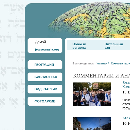
Домой
Новости
Читальный
региона
зал
jewseurasia.org
Главная
\
Комментари
Вы находитесь:
ГЕОГРАФИЯ
КОММЕНТАРИИ И АН
БИБЛИОТЕКА
Влас
Холо
ВИДЕОАРХИВ
15.1
Осно
ФОТОАРХИВ
отож
госу
Атак
10.1