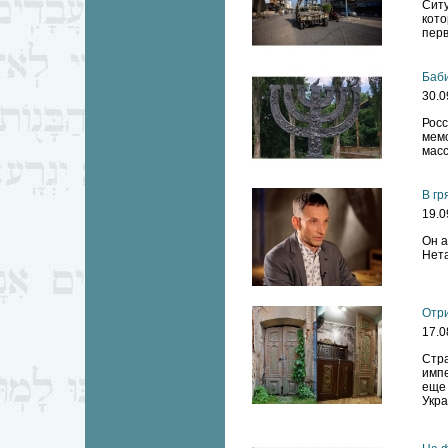
Сит
кот
перв
Баби
30.0
Рос
мем
масс
В гр
19.0
Он а
Нета
Отр
17.0
Стра
импе
еще 
Укра