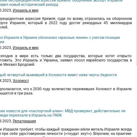
оне беспрецедентной агрессии Кремля: оборонный экспорт Израиля
авил новый исторический рекорд
6.2023,
Израиль и мир
рецедентная агрессия Кремля, судя по всему, отразилась на оборонном
порте Израиля, который в 2022 году достиг рекордных 45 миллиардов
лей.
л Израиля в Украине обозначил «красные линии» с учетом позиции
сии
5.2023,
Израиль и мир
сегодня в мире есть только два государства, которые хотят открыто
тожить. Это Израиль и Украина, заявил посол еврейского государства в
е Михаил Бродский.
ый четвертый выживший в Холокосте живет ниже черты бедности
4.2023,
Холокост
полагается, что к 2030 году количество переживших Холокост в Израиле
ьшится в три раза.
ие новости для «паспортной алии»: МВД проверяет, действительно ли
люди переехали в Израиль на ПМЖ
3.2023,
Репатриация
н Израиля требует, чтобы каждый гражданин и/или житель Израиля всегда
 при себе удостоверение личности («теудат зеут»). Впрочем, на практике