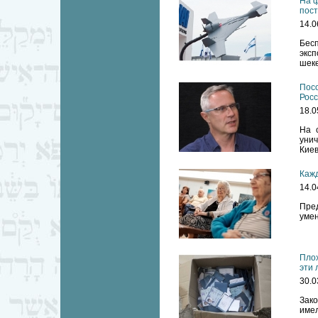
На ф
пост
14.0
Бесп
экс
шеке
Посо
Рос
18.0
На 
унич
Киев
Кажд
14.0
Пред
умен
Плох
эти 
30.0
Зако
имел