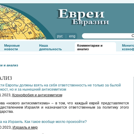
рус
|
eng
Мировые
Наша
Комментарии и
Монит
новости
деятельность
анализ
ксено
и и анализ
АЛИЗ
ти Европы должны взять на себя ответственность не только за былой
кост, но и за нынешний антисемитизм
1.2023,
Ксенофобия и антисемитизм
ва «нового антисемитизма» – в том, что каждый еврей представляется
дествлением Израиля и назначается ответственным за политику этого
дарства.
а на Израиль. Как такое вообще могло произойти?
0.2023,
Израиль и мир