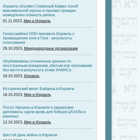
Израиль объявил Северный Кавказ зоной
максимальной угрозы и призвал граждан
немедленно покинуть регион.
01.11.2023,
Мир и Израиль
Генассамблея ООН призвала Израиль к
прекращению огня в Газе - результаты
голосования
29.10.2023,
Международные организации
Опубликованы уточненные данные по
иностранным гражданам, убитым или пропавшим
без вести в результате атаки ХАМАСа
18.10.2023,
Израиль
Исторический визит Байдена в Израиль
18.10.2023,
Мир и Израиль
Посол Украины в Израиле и украинские
дипломаты сдали кровь для бойцов ЦАХАЛа и
раненых
12.10.2023,
Мир и Израиль
Шестой день войны в Израиле