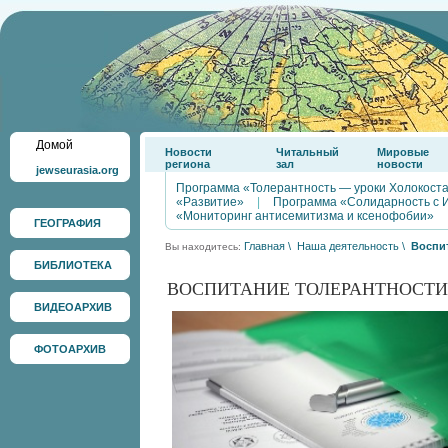
Домой
Новости
Читальный
Мировые
региона
зал
новости
jewseurasia.org
Программа «Толерантность — уроки Холокост
«Развитие»
|
Программа «Солидарность с 
«Мониторинг антисемитизма и ксенофобии»
ГЕОГРАФИЯ
Главная
\
Наша деятельность
\
Воспи
Вы находитесь:
БИБЛИОТЕКА
ВОСПИТАНИЕ ТОЛЕРАНТНОСТИ
ВИДЕОАРХИВ
ФОТОАРХИВ