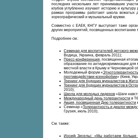
последних нескольких лет принимавшие участи
клубов углубленно изучают историю и культуру 
рамках программы работают школа вожатых дл
хореографический и музыкальный кружки.
Совместно с ЕАЕК, КНГУ выступает таже орган
других мероприятий, посвященных воспитанию 
Подробнее см.:
Семинар для воспитателей детского меж
Водица, Украина, февраль 2011);
Пресс-конференция
, посвященная итогам
образование по антидискриминации для
местной власти в Крыму и Черновицкой об
Молодежный форум «
Этнотолерантность
противодействии ксенофобии
» (Киев, Ук
Тренинг для будущих журналистов в Жит
Тренинг для будущих журналистов в Остр
2010);
Школа для молодых лидеров
«Шаги навстр
Международный день толерантности
в Тб
Акция, посвященная Дню толерантности
в
Семинар «
Толерантность и диалог межд
Грузия, июль 2010);
См. также:
Иосиф Зисельс: «Мы работаем больше 