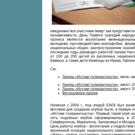
ежедневно все участники живут как представите
независимости, День Памяти трагедий народо
проекта является воспитание межнационал
молодежи, противодействие ксенофобии, форми
национальных общин, распространение знаний
последние годы руководит работой лагеря Нат
от 100 до 200 детей из различных национал
Кавказа, а также дети-беженцы из Ирака, Афгани
См.:
Лагерь «Истоки толерантности»
, июль–ав
Лагерь «Истоки толерантности»
, август 
Лагерь «Истоки толерантности»
, август 
Фотогалерея лагеря
Начиная с 2004 г., под эгидой ЕАЕК был разв
мотовом для создание клубов было, в первую о
«Истоки толерантности». Первый такой клуб на
сеть подобных клубов сформировалась в 20
Симферополь, Мариуполь, Запорожье) и Молдов
Цель работы клубов – воспитание у подростков
жизненной позиции, национального самосознан
«Ядро» клубов составляют представляющие 