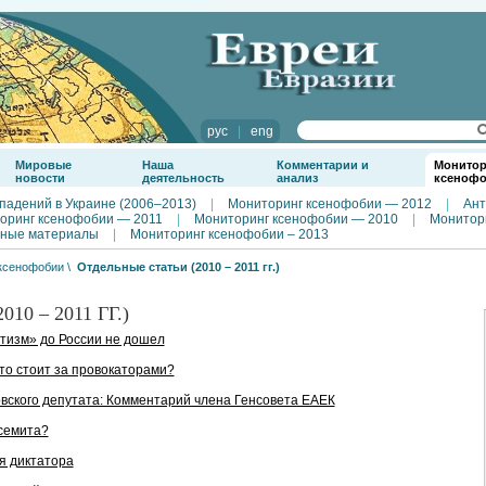
рус
|
eng
Мировые
Наша
Комментарии и
Монитор
новости
деятельность
анализ
ксеноф
падений в Украине (2006–2013)
|
Мониторинг ксенофобии — 2012
|
Ант
оринг ксенофобии — 2011
|
Мониторинг ксенофобии — 2010
|
Монитор
ные материалы
|
Мониторинг ксенофобии – 2013
ксенофобии
\
Отдельные статьи (2010 – 2011 гг.)
0 – 2011 ГГ.)
тизм» до России не дошел
то стоит за провокаторами?
вского депутата: Комментарий члена Генсовета ЕАЕК
исемита?
я диктатора