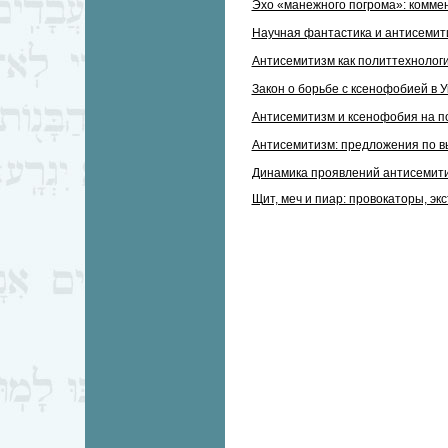
Эхо «манежного погрома»: комме
Научная фантастика и антисемит
Антисемитизм как политтехнология
Закон о борьбе с ксенофобией в 
Антисемитизм и ксенофобия на по
Антисемитизм: предложения по в
Динамика проявлений антисемитиз
Щит, меч и пиар: провокаторы, э