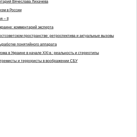
нтарий Вячеслава Лихачева
изм в России
 – II
Украине: комментарий эксперта
стсоветском пространстве: ретроспектива и актуальные вызовы
ыработке понятийного аппарата
ма в Украине в начале XXI в.: реальность и стереотипы
кстремисты и террористы в воображении СБУ