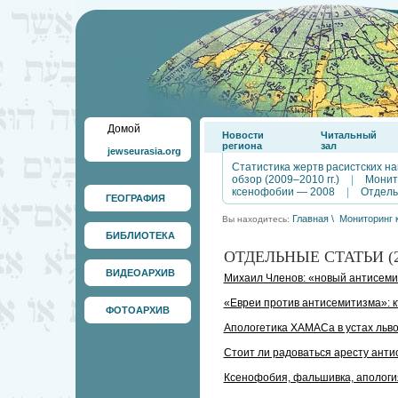
Домой
Новости
Читальный
региона
зал
jewseurasia.org
Статистика жертв расистских на
обзор (2009–2010 гг.)
|
Монит
ксенофобии — 2008
|
Отдель
ГЕОГРАФИЯ
Главная
\
Мониторинг 
Вы находитесь:
БИБЛИОТЕКА
ОТДЕЛЬНЫЕ СТАТЬИ (201
ВИДЕОАРХИВ
Михаил Членов: «новый антисеми
«Евреи против антисемитизма»: к
ФОТОАРХИВ
Апологетика ХАМАСа в устах льво
Стоит ли радоваться аресту ант
Ксенофобия, фальшивка, апологи