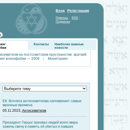
Вход
Регистрация
|
|
Помощь
RSS
Подписка
инг
Контакты
Наиболее важные
обии
новости
исемитизм на постсоветском пространстве: краткий
инг ксенофобии — 2009
|
Мониторинг
ЕК: Всплеск антисемитизма напоминает самые
мрачные времена
05.11.2023,
Антисемитизм
Президент Герцог призвал людей всего мира
зажечь свечу в память об убитых и павших