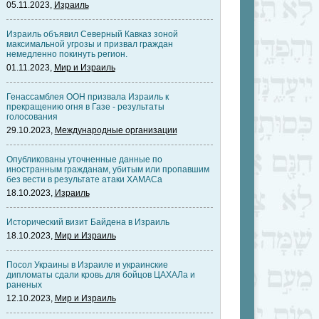
05.11.2023,
Израиль
Израиль объявил Северный Кавказ зоной
максимальной угрозы и призвал граждан
немедленно покинуть регион.
01.11.2023,
Мир и Израиль
Генассамблея ООН призвала Израиль к
прекращению огня в Газе - результаты
голосования
29.10.2023,
Международные организации
Опубликованы уточненные данные по
иностранным гражданам, убитым или пропавшим
без вести в результате атаки ХАМАСа
18.10.2023,
Израиль
Исторический визит Байдена в Израиль
18.10.2023,
Мир и Израиль
Посол Украины в Израиле и украинские
дипломаты сдали кровь для бойцов ЦАХАЛа и
раненых
12.10.2023,
Мир и Израиль