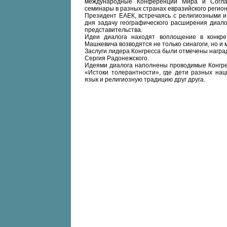
международные Конференции Мира и Согла
семинары в разных странах евразийского регион
Президент ЕАЕК, встречаясь с религиозными и
дня задачу географического расширения диало
представительства.
Идеи диалога находят воплощение в конкре
Машкевича возводятся не только синагоги, но и 
Заслуги лидера Конгресса были отмечены нагр
Сергия Радонежского.
Идеями диалога наполнены проводимые Конгрес
«Истоки толерантности», где дети разных нац
язык и религиозную традицию друг друга.