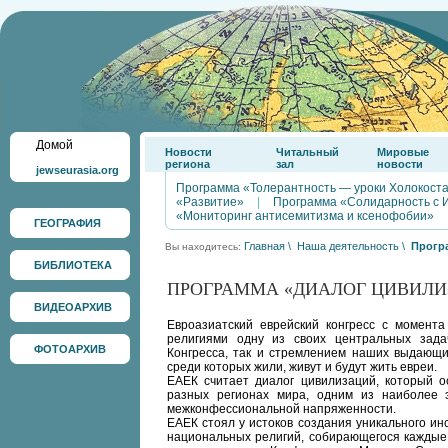
Домой
Новости
Читальный
Мировые
региона
зал
новости
jewseurasia.org
Программа «Толерантность — уроки Холокост
«Развитие»
|
Программа «Солидарность с 
«Мониторинг антисемитизма и ксенофобии»
ГЕОГРАФИЯ
Главная
\
Наша деятельность
\
Прогр
Вы находитесь:
БИБЛИОТЕКА
ПРОГРАММА «ДИАЛОГ ЦИВИЛИ
ВИДЕОАРХИВ
Евроазиатский еврейский конгресс с момент
религиями одну из своих центральных зада
ФОТОАРХИВ
Конгресса, так и стремлением наших выдающи
среди которых жили, живут и будут жить евреи.
ЕАЕК считает диалог цивилизаций, который о
разных регионах мира, одним из наиболее 
межконфессиональной напряженности.
ЕАЕК стоял у истоков создания уникального и
национальных религий, собирающегося каждые