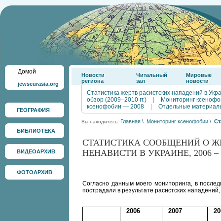
Домой
Новости
Читальный
Мировые
региона
зал
новости
jewseurasia.org
Статистика жертв расистских нападений в Укр
обзор (2009–2010 гг.)
|
Мониторинг ксенофо
ксенофобии — 2008
|
Отдельные материал
ГЕОГРАФИЯ
Главная
\
Мониторинг ксенофобии
\
Ст
Вы находитесь:
БИБЛИОТЕКА
СТАТИСТИКА СООБЩЕНИЙ О Ж
НЕНАВИСТИ В УКРАИНЕ, 2006 – 2
ВИДЕОАРХИВ
Таблица составлена
ФОТОАРХИВ
Согласно данным моего мониторинга, в послед
пострадали в результате расистских нападений,
2006
2007
20