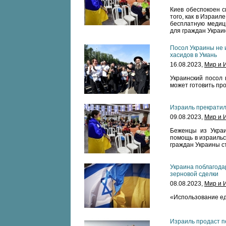
Киев обеспокоен с
того, как в Израи
бесплатную медиц
для граждан Украи
Посол Украины не 
хасидов в Умань
16.08.2023,
Мир и 
Украинский посол 
может готовить пр
Израиль прекратил
09.08.2023,
Мир и 
Беженцы из Украи
помощь в израильс
граждан Украины с
Украина поблагода
зерновой сделки
08.08.2023,
Мир и 
«Использование ед
Израиль продаст 