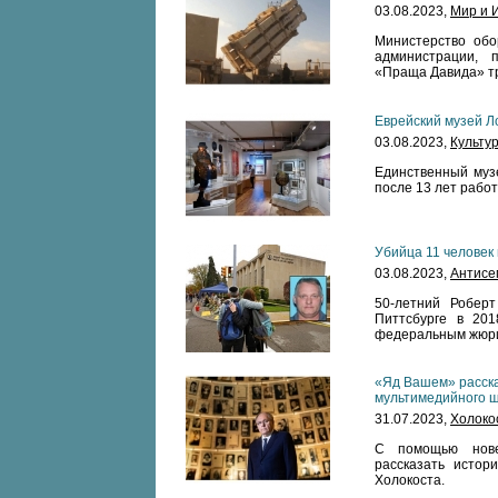
03.08.2023,
Мир и 
Министерство обо
администрации, 
«Праща Давида» тр
Еврейский музей Л
03.08.2023,
Культу
Единственный муз
после 13 лет работ
Убийца 11 человек 
03.08.2023,
Антисе
50-летний Роберт
Питтсбурге в 201
федеральным жюр
«Яд Вашем» расск
мультимедийного 
31.07.2023,
Холоко
С помощью нове
рассказать истор
Холокоста.