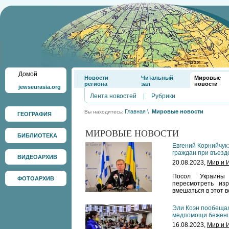
Домой
Новости
Читальный
Мировые
региона
зал
новости
jewseurasia.org
Лента новостей
|
Рубрики
Главная
\
Мировые новости
Вы находитесь:
ГЕОГРАФИЯ
МИРОВЫЕ НОВОСТИ
БИБЛИОТЕКА
Евгений Корнийчук
граждан при въезд
ВИДЕОАРХИВ
20.08.2023,
Мир и 
Посол Украины 
ФОТОАРХИВ
пересмотреть из
вмешаться в этот в
Эли Коэн пообещал
медпомощи беженц
16.08.2023,
Мир и 