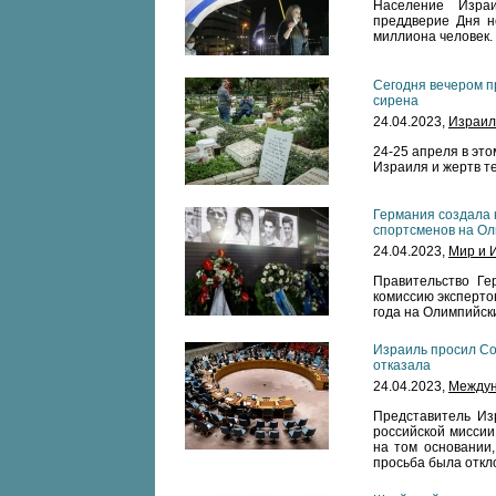
Население Изра
преддверие Дня н
миллиона человек.
Сегодня вечером п
сирена
24.04.2023,
Израил
24-25 апреля в это
Израиля и жертв те
Германия создала 
спортсменов на Ол
24.04.2023,
Мир и 
Правительство Ге
комиссию эксперто
года на Олимпийск
Израиль просил Со
отказала
24.04.2023,
Междун
Представитель Из
российской миссии
на том основании,
просьба была откл