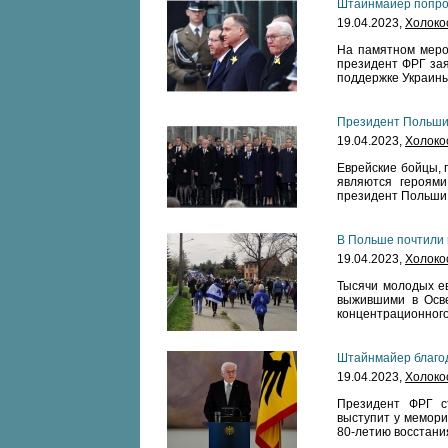
Штайнмайер попро
19.04.2023,
Холоко
На памятном меро
президент ФРГ зая
поддержке Украины
Президент Польши:
19.04.2023,
Холоко
Еврейские бойцы, 
являются героями
президент Польши
В Польше почтили
19.04.2023,
Холоко
Тысячи молодых ев
выжившими в Осве
концентрационного
Штайнмайер благод
19.04.2023,
Холоко
Президент ФРГ ст
выступит у мемори
80-летию восстания