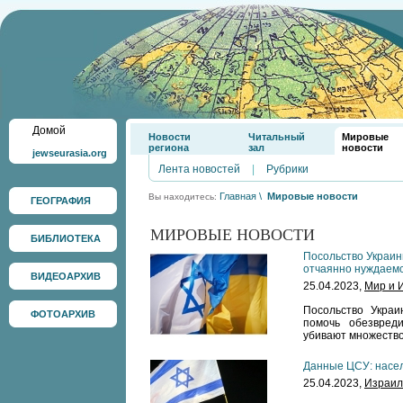
Домой
Новости
Читальный
Мировые
региона
зал
новости
jewseurasia.org
Лента новостей
|
Рубрики
Главная
\
Мировые новости
Вы находитесь:
ГЕОГРАФИЯ
МИРОВЫЕ НОВОСТИ
БИБЛИОТЕКА
Посольство Украин
отчаянно нуждаем
ВИДЕОАРХИВ
25.04.2023,
Мир и 
Посольство Укра
ФОТОАРХИВ
помочь обезвред
убивают множество
Данные ЦСУ: насел
25.04.2023,
Израил