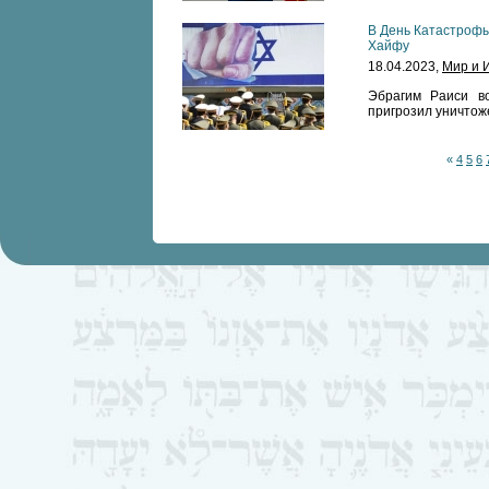
В День Катастрофы
Хайфу
18.04.2023,
Мир и 
Эбрагим Раиси в
пригрозил уничтож
«
4
5
6