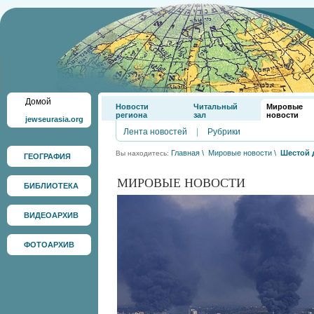
Домой
Новости
Читальный
Мировые
региона
зал
новости
jewseurasia.org
Лента новостей
|
Рубрики
Главная
\
Мировые новости
\
Шестой 
Вы находитесь:
ГЕОГРАФИЯ
МИРОВЫЕ НОВОСТИ
БИБЛИОТЕКА
ВИДЕОАРХИВ
ФОТОАРХИВ