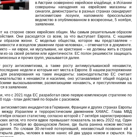
в Австрии осквернено еврейское кладбище, в Испании
совершены нападения на еврейские магазины и
синагоги, демонстранты в разных странах скандируют
антисемитские лозунги, напомнило брюссельское
ведомство в опубликованном в воскресенье, 5 ноября,
заявлении.
ит на стороне своих еврейских общин. Мы самым решительным образом
ействия. Они расходятся со всем, за что выступает Европа. С нашими
м образом жизни. С моделью общества, которое мы представляем –
зивности и всецелом уважении прав человека», – отмечается в документе.
икто – ни евреи, ни мусульмане, ни христиане – не должны жить в страхе
м из-за своей религии или идентичности. ЕС полон решимости защищать
лигиозных и прочих групп, указывается далее.
росту антисемитизма, а также росту антимусульманской ненависти,
 последние недели и которым нет места в Европе. В нашем распоряжении
для реагирования на такие инциденты: законодательство ЕС считает
екательство к ненависти и насилию, оно устанавливает общий подход к
бскими высказываниями, разжигающими ненависть, и преступлениями на
ся в заявлении.
и, что с 2021 года ЕС разработал свою первую комплексную стратегию по
0 года - план действий по борьбе с расизмом.
 антисемитских инцидентов в Германии, Франции и других странах Европы
а между Израилем и террористическим движением ХАМАС. Глава МВД
ября огласил статистику, согласно которой с 7 октября зарегистрировано
ских актов, что почти вдвое превышает показатель за весь 2022 год. Один
ошел 5 ноября во французском Лионе, где была ранена ножом местная
ждения. По словам 30-летней потерпевшей, неизвестный позвонил ей в
ткрыла дверь, человек в маске нанес ей два удара ножом и скрылся. На