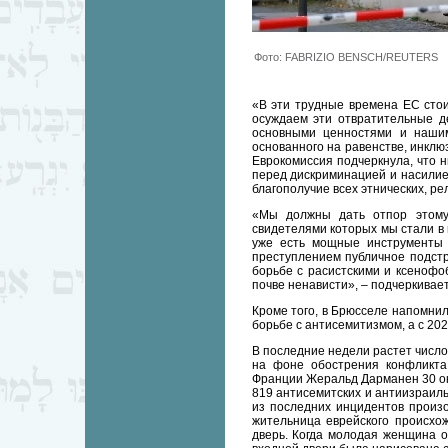
Фото: FABRIZIO BENSCH/REUTERS
«В эти трудные времена ЕС сто
осуждаем эти отвратительные д
основными ценностями и наши
основанного на равенстве, инклю
Еврокомиссия подчеркнула, что н
перед дискриминацией и насилие
благополучие всех этнических, ре
«Мы должны дать отпор этому 
свидетелями которых мы стали в
уже есть мощные инструменты 
преступлением публичное подстр
борьбе с расистскими и ксенофо
почве ненависти», – подчеркивает
Кроме того, в Брюсселе напомнил
борьбе с антисемитизмом, а с 202
В последние недели растет число
на фоне обострения конфликт
Франции Жеральд Дарманен 30 окт
819 антисемитских и антиизраиль
из последних инцидентов произ
жительница еврейского происхо
дверь. Когда молодая женщина о