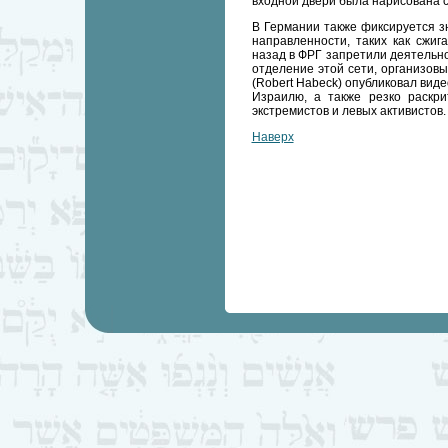
входной двери была нарисована с
В Германии также фиксируется з
направленности, таких как сжиг
назад в ФРГ запретили деятельн
отделение этой сети, организов
(Robert Habeck) опубликовал вид
Израилю, а также резко раскри
экстремистов и левых активистов.
Наверх