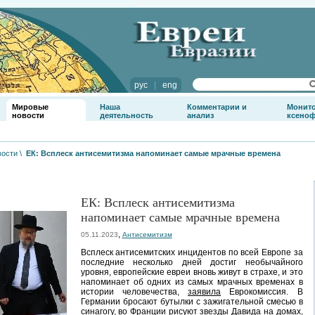
рус
|
eng
Мировые
Наша
Комментарии и
Монит
новости
деятельность
анализ
ксено
вости
\
ЕК: Всплеск антисемитизма напоминает самые мрачные времена
ЕК: Всплеск антисемитизма
напоминает самые мрачные времена
,
05.11.2023
Антисемитизм
Всплеск антисемитских инцидентов по всей Европе за
последние несколько дней достиг необычайного
уровня, европейские евреи вновь живут в страхе, и это
напоминает об одних из самых мрачных временах в
истории человечества,
заявила
Еврокомиссия. В
Германии бросают бутылки с зажигательной смесью в
синагогу, во Франции рисуют звезды Давида на домах,